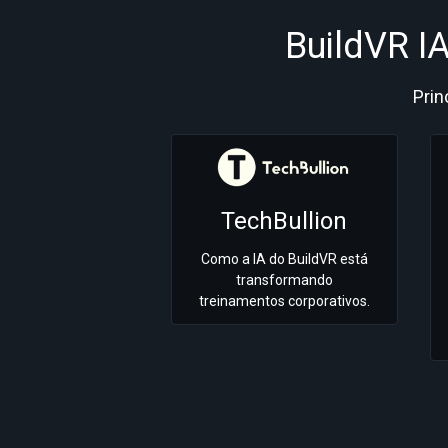
BuildVR I
Prin
TechBullion
Como a IA do BuildVR está
transformando
treinamentos corporativos.