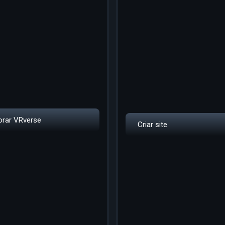
orar VRverse
Criar site