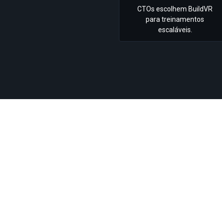
CTOs escolhem BuildVR
para treinamentos
escaláveis.
★★★★★
“
Nossos alunos enten
amos um
mais facilidade usando
o em poucos
Dr. A. Menon – Reitor, NorthBridg
★★★★★
e Produto, NeoTech
“
Os clientes exploram 
acelerando decisões.
”
Vikram Khanna – Líder de Venda