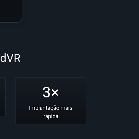
ldVR
3×
Implantação mais
rápida