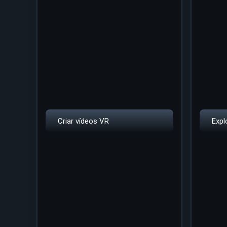
Criar vídeos VR
Expl